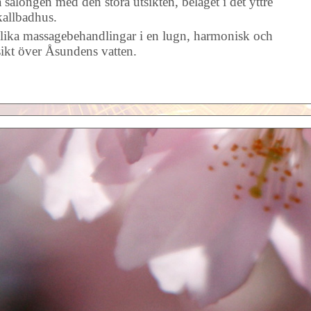
la salongen med den stora utsikten, beläget i det yttre
 kallbadhus.
olika massagebehandlingar i en lugn, harmonisk och
tsikt över Åsundens vatten.