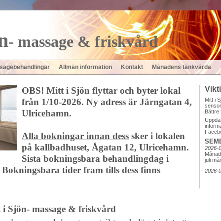
n
- massage & friskvård
sagebehandlingar
Allmän information
Kontakt
Månadens tänkvärda
Vikt
OBS! Mitt i Sjön flyttar och byter lokal
Mitt i 
från 1/10-2026. Ny adress är Järngatan 4,
senso
Ulricehamn.
Bättre 
Uppdat
inform
Faceb
Alla bokningar innan dess
sker i lokalen
SEME
på kallbadhuset, Ågatan 12, Ulricehamn.
2026-
Månade
Sista bokningsbara behandlingdag i
juli må
 Bokningsbara tider fram tills dess finns
2026-
 i Sjön- massage & friskvård