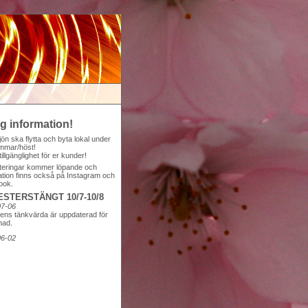
ig information!
Sjön ska flytta och byta lokal under
mmar/höst!
tillgänglighet för er kunder!
eringar kommer löpande och
ation finns också på Instagram och
ook.
STERSTÄNGT 10/7-10/8
07-06
ns tänkvärda är uppdaterad för
nad.
06-02