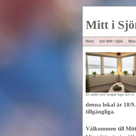
Mitt
i Sjö
Hem
Om Mitt i Sjön
Mas
En utsikt som skapar lugn och ro
denna lokal är 18/9.
tillgängliga.
Välkommen till Mitt